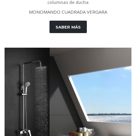
columnas de ducha
M
O
N
O
M
A
N
D
O
C
U
A
D
R
A
D
A
V
E
R
G
A
R
A
SABER MÁS