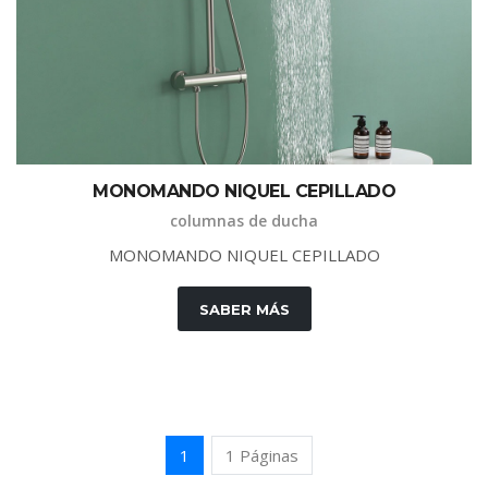
M
O
N
O
M
A
N
D
O
N
I
Q
U
E
L
C
E
P
I
L
L
A
D
O
columnas de ducha
M
O
N
O
M
A
N
D
O
N
I
Q
U
E
L
C
E
P
I
L
L
A
D
O
SABER MÁS
1
1 Páginas