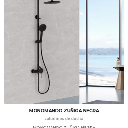
M
O
N
O
M
A
N
D
O
Z
U
Ñ
I
G
A
N
E
G
R
A
columnas de ducha
M
O
N
O
M
A
N
D
O
Z
U
Ñ
I
G
A
N
E
G
R
A