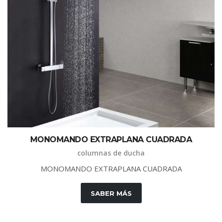
M
O
N
O
M
A
N
D
O
E
X
T
R
A
P
L
A
N
A
C
U
A
D
R
A
D
A
columnas de ducha
M
O
N
O
M
A
N
D
O
E
X
T
R
A
P
L
A
N
A
C
U
A
D
R
A
D
A
SABER MÁS