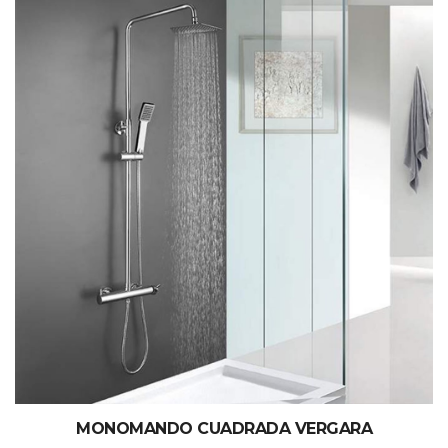
M
O
N
O
M
A
N
D
O
C
U
A
D
R
A
D
A
V
E
R
G
A
R
A