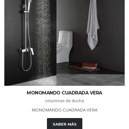
M
O
N
O
M
A
N
D
O
C
U
A
D
R
A
D
A
V
E
R
A
columnas de ducha
M
O
N
O
M
A
N
D
O
C
U
A
D
R
A
D
A
V
E
R
A
SABER MÁS