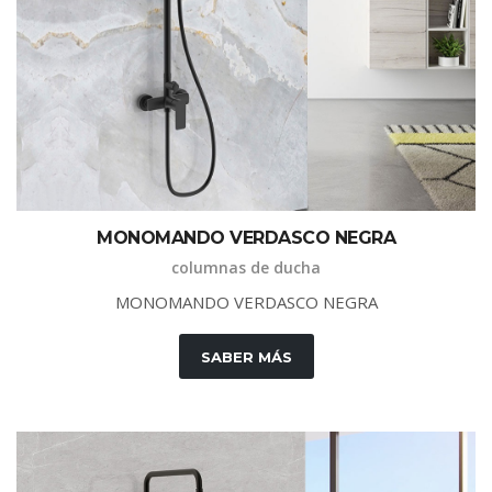
M
O
N
O
M
A
N
D
O
V
E
R
D
A
S
C
O
N
E
G
R
A
columnas de ducha
M
O
N
O
M
A
N
D
O
V
E
R
D
A
S
C
O
N
E
G
R
A
SABER MÁS