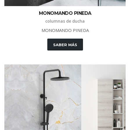
M
O
N
O
M
A
N
D
O
P
I
N
E
D
A
columnas de ducha
M
O
N
O
M
A
N
D
O
P
I
N
E
D
A
SABER MÁS