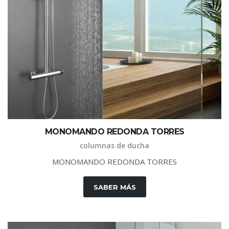
M
O
N
O
M
A
N
D
O
R
E
D
O
N
D
A
T
O
R
R
E
S
columnas de ducha
M
O
N
O
M
A
N
D
O
R
E
D
O
N
D
A
T
O
R
R
E
S
SABER MÁS