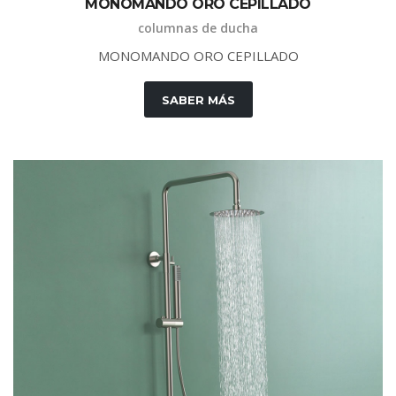
M
O
N
O
M
A
N
D
O
O
R
O
C
E
P
I
L
L
A
D
O
columnas de ducha
M
O
N
O
M
A
N
D
O
O
R
O
C
E
P
I
L
L
A
D
O
SABER MÁS