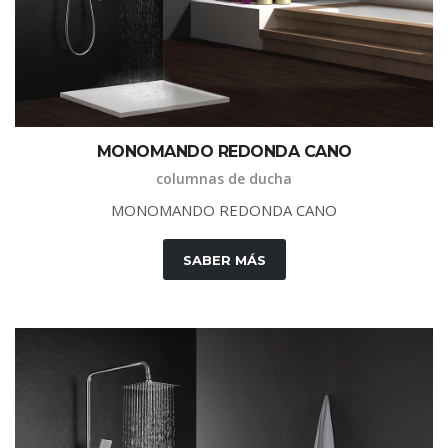
M
O
N
O
M
A
N
D
O
R
E
D
O
N
D
A
C
A
N
O
columnas de ducha
M
O
N
O
M
A
N
D
O
R
E
D
O
N
D
A
C
A
N
O
SABER MÁS