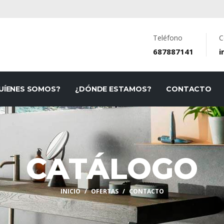
Teléfono
C
687887141
i
UÍENES SOMOS?
¿DÓNDE ESTAMOS?
CONTACTO
CATÁLOGO
INICIO
OFERTAS
CONTACTO