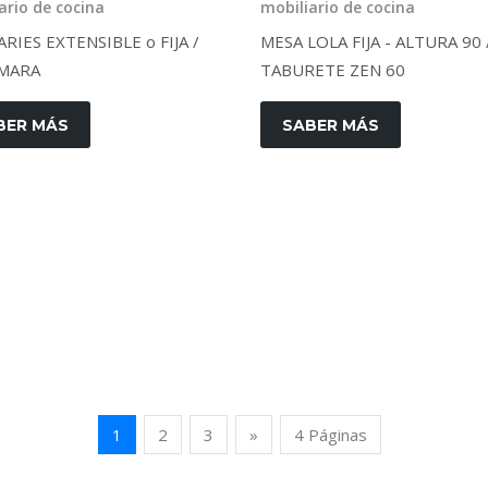
ario de cocina
mobiliario de cocina
RIES EXTENSIBLE o FIJA /
MESA LOLA FIJA - ALTURA 90 
 MARA
TABURETE ZEN 60
BER MÁS
SABER MÁS
Next
1
2
3
»
4 Páginas