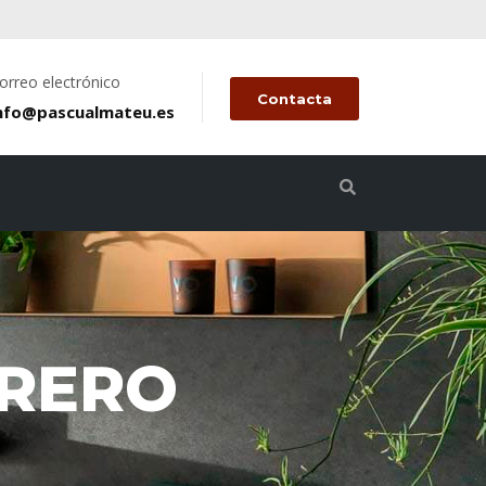
orreo electrónico
Contacta
nfo@pascualmateu.es
RRERO