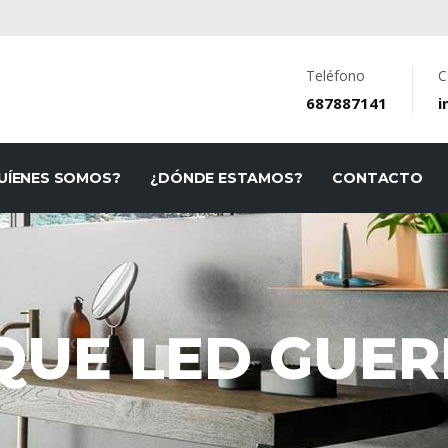
Teléfono
C
687887141
i
UÍENES SOMOS?
¿DÓNDE ESTAMOS?
CONTACTO
QUE LED GUE