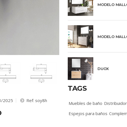
MODELO MALL
MODELO MALL
DUOX
TAGS
3/2025
Ref: soy8h
Muebles de baño
Distribuido
O
Espejos para baños
Complem