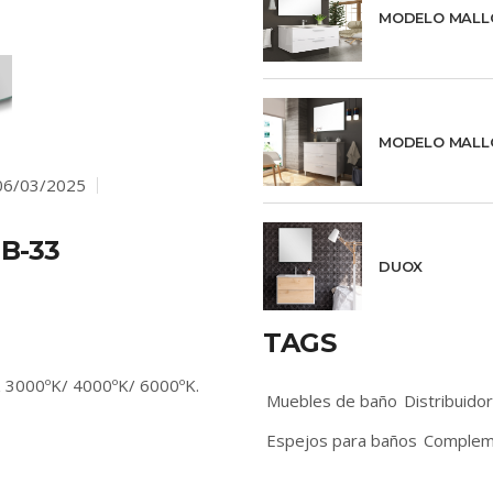
MODELO MALL
MODELO MALL
6/03/2025
B-33
DUOX
TAGS
uz 3000ºK/ 4000ºK/ 6000ºK.
Muebles de baño
Distribuido
Espejos para baños
Complem