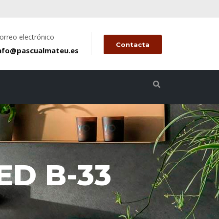
orreo electrónico
Contacta
nfo@pascualmateu.es
ED B-33