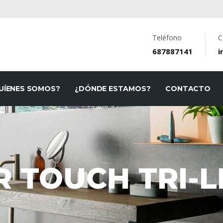
Teléfono
C
687887141
i
UÍENES SOMOS?
¿DÓNDE ESTAMOS?
CONTACTO
 TOUCH TRI-L