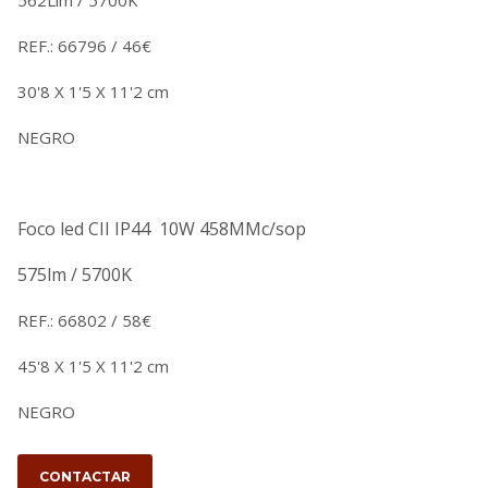
562Llm / 5700K
REF.: 66796 / 46€
30'8 X 1'5 X 11'2 cm
NEGRO
Foco led CII IP44 10W 458MMc/sop
575lm / 5700K
REF.: 66802 / 58€
45'8 X 1'5 X 11'2 cm
NEGRO
CONTACTAR