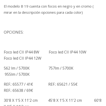
El modelo B 19 cuenta con focos en negro y en cromo (
mirar en la descripción opciones para cada color)
OPCIONES:
Foco led CII IP44 8W Foco led CII IP44 10W
Foco led CII IP44 12W
562 lm / 5700K 757lm / 5700K
955lm / 5700K
REF.: 65577 / 41€ REF.: 65621 / 55€
REF.: 65638 / 69€
30'8 X 1'5 X 11'2 cm 45'8 X 1'5 X 11'2 cm 60'8