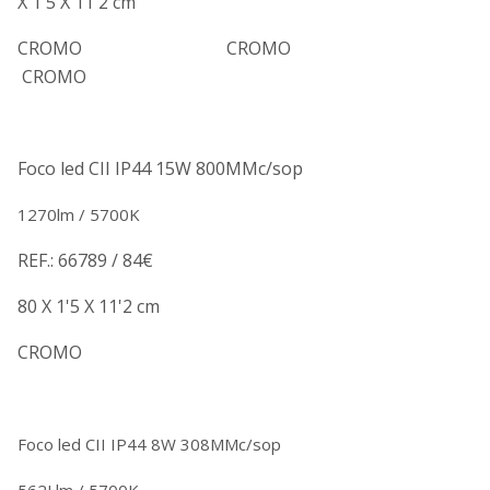
X 1'5 X 11'2 cm
CROMO CROMO
CROMO
Foco led CII IP44 15W 800MMc/sop
1270lm / 5700K
REF.: 66789 / 84€
80 X 1'5 X 11'2 cm
CROMO
Foco led CII IP44 8W 308MMc/sop