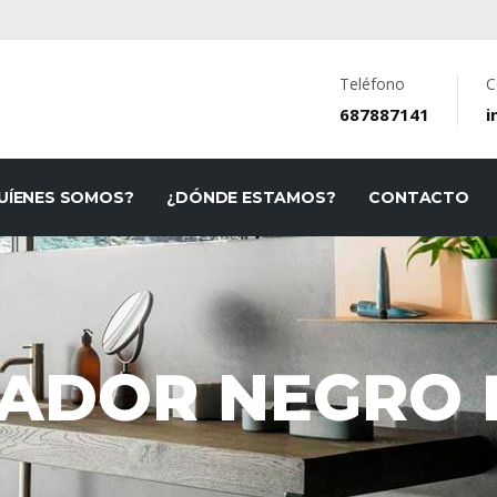
Teléfono
C
687887141
i
UÍENES SOMOS?
¿DÓNDE ESTAMOS?
CONTACTO
IADOR NEGRO 