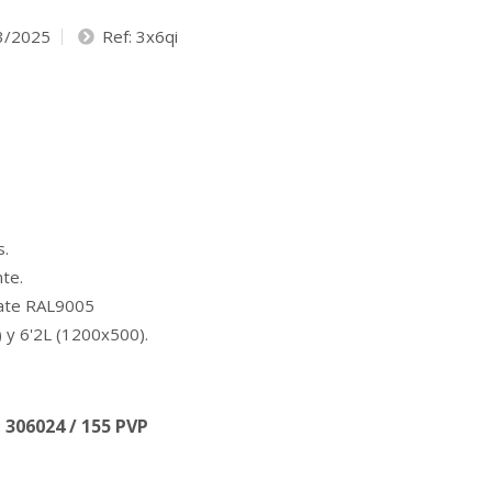
3/2025
Ref: 3x6qi
s.
nte.
ate RAL9005
 y 6'2L (1200x500).
:
306024 / 155 PVP