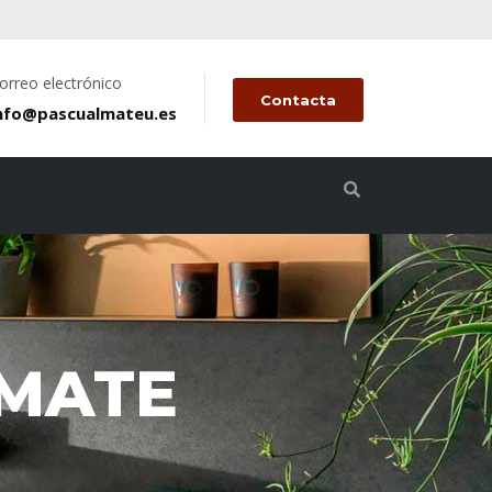
orreo electrónico
Contacta
nfo@pascualmateu.es
MATE